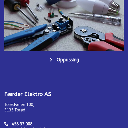
Oppussing

Færder Elektro AS
Torødveien 100,
3135 Torød
458 37 008
