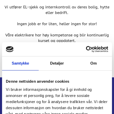
Vi utfører EL-sjekk og internkontroll av deres bolig, hytte
eller bedrift.
Ingen jobb er for liten, heller ingen for stor!
Våre elektrikere har høy kompetanse og blir kontinuerlig
kurset og oppdatert.
Vårt nedslagsfelt er hovedsakelig Vestfold med
hovedtyngden av arbeid rundt Tønsberg, Nøtterøy og
Tjøme.
Samtykke
Detaljer
Om
Denne nettsiden anvender cookies
Vi bruker informasjonskapsler for å gi innhold og
annonser et personlig preg, for å levere sosiale
mediefunksjoner og for å analysere trafikken vår. Vi deler
dessuten informasjon om hvordan du bruker nettstedet
vårt, med partnerne våre innen sosiale medier,