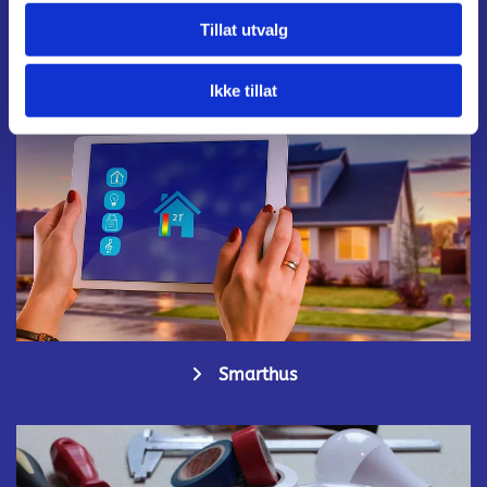
Tillat utvalg
Elkontroll

Ikke tillat
Smarthus
